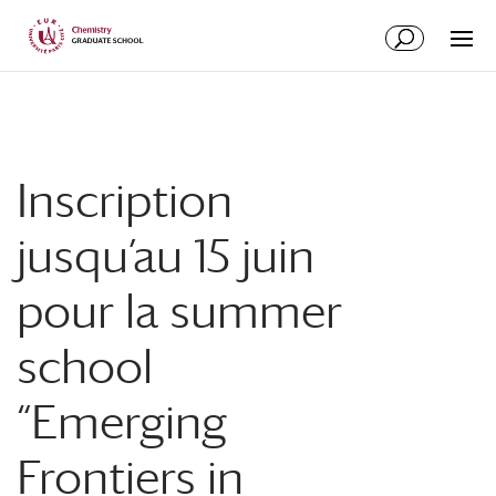
Aller
Aller
au
à
contenu
la
principal
navigation
Inscription
jusqu’au 15 juin
pour la summer
school
“Emerging
Frontiers in