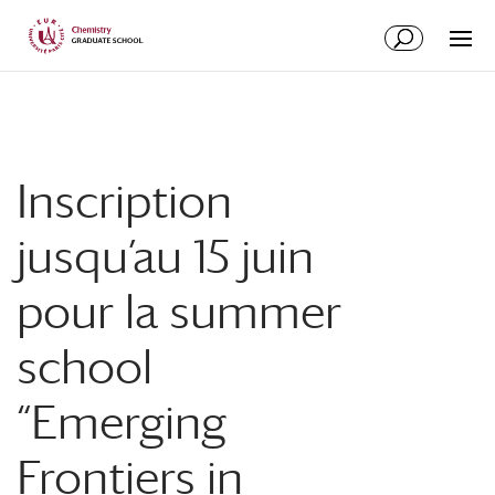
Aller
Aller
au
à
contenu
la
principal
navigation
Inscription
jusqu’au 15 juin
pour la summer
school
“Emerging
Frontiers in