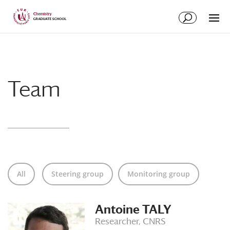
Skip
Skip
to
to
Content
navigation
Team
All
Steering group
Monitoring group
Antoine TALY
Researcher, CNRS