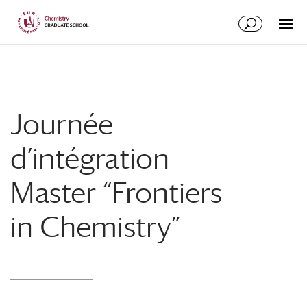
Aller
Aller
au
à
contenu
la
principal
navigation
Journée
d’intégration
Master “Frontiers
in Chemistry”